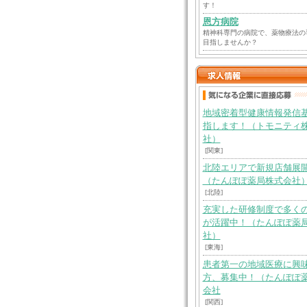
す！
恩方病院
精神科専門の病院で、薬物療法の
目指しませんか？
地域密着型健康情報発信
指します！（トモニティ
社）
[関東]
北陸エリアで新規店舗展
（たんぽぽ薬局株式会社
[北陸]
充実した研修制度で多く
が活躍中！（たんぽぽ薬
社）
[東海]
患者第一の地域医療に興
方、募集中！（たんぽぽ
会社
[関西]