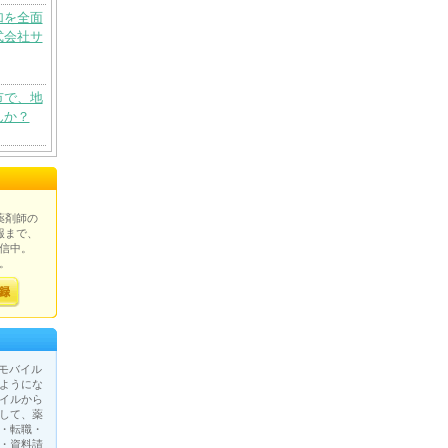
加を全面
式会社サ
市で、地
んか？
薬剤師の
報まで、
信中。
。
が、モバイル
ようにな
イルから
して、薬
・転職・
・資料請