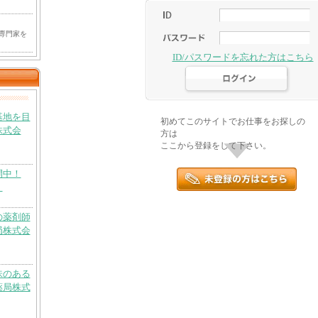
専門家を
ID/パスワードを忘れた方はこちら
基地を目
初めてこのサイトでお仕事をお探しの
株式会
方は
ここから登録をして下さい。
開中！
）
の薬剤師
局株式会
味のある
薬局株式