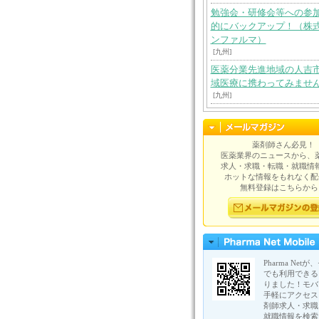
勉強会・研修会等への参
的にバックアップ！（株
ンファルマ）
[九州]
医薬分業先進地域の人吉
域医療に携わってみませ
[九州]
薬剤師さん必見！
医薬業界のニュースから、
求人・求職・転職・就職情
ホットな情報をもれなく配
無料登録はこちらから
Pharma Net
でも利用できる
りました！モバ
手軽にアクセス
剤師求人・求職
就職情報を検索