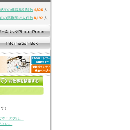
現在の求職薬剤師数
4,826
人
在の薬剤師求人件数
8,192
人
ます）
お持ちの方は、
ださい。