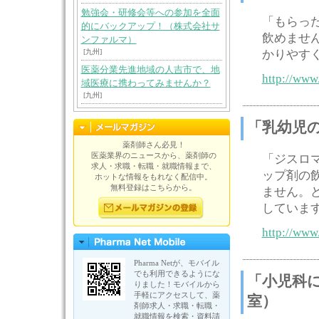
勉強会・研修会等への参加を全面
「もらっ
的にバックアップ！（株式会社サ
飲めませ
ンファルマ）
[九州]
かりやす
医薬分業先進地域の人吉市で、地
http://www.
域医療に携わってみませんか？
[九州]
「乳幼児
薬剤師さん必見！
医薬業界のニュースから、薬剤師の
「ジスロ
求人・求職・転職・就職情報まで、
ップ剤の
ホットな情報をもれなく配信中。
無料登録はこちらから。
ません。
していま
http://www
Pharma Netが、モバイル
でも利用できるようにな
「小児科
りました！モバイルから
手軽にアクセスして、薬
室）
剤師求人・求職・転職・
就職情報を検索・資料請