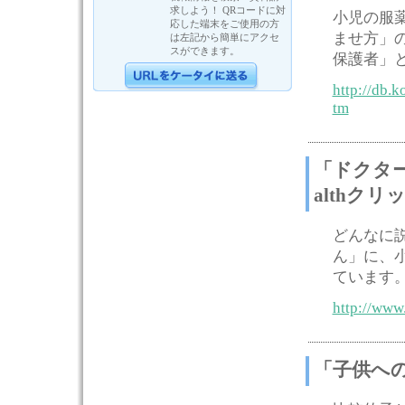
求しよう！ QRコードに対
小児の服
応した端末をご使用の方
ませ方」
は左記から簡単にアクセ
スができます。
保護者」
http://db.
tm
「ドクタ
althクリ
どんなに
ん」に、
ています
http://www
「子供へ