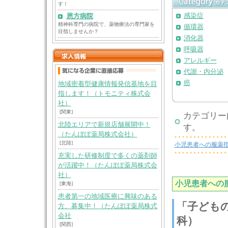
す！
感染症
恩方病院
精神科専門の病院で、薬物療法の専門家を
循環器
目指しませんか？
消化器
呼吸器
アレルギー
代謝・内分泌
癌
地域密着型健康情報発信基地を目
指します！（トモニティ株式会
社）
[関東]
カテゴリー
北陸エリアで新規店舗展開中！
す。
（たんぽぽ薬局株式会社）
[北陸]
小児患者への服薬
充実した研修制度で多くの薬剤師
が活躍中！（たんぽぽ薬局株式会
社）
小児患者への
[東海]
患者第一の地域医療に興味のある
「子どもの
方、募集中！（たんぽぽ薬局株式
会社
科）
[関西]