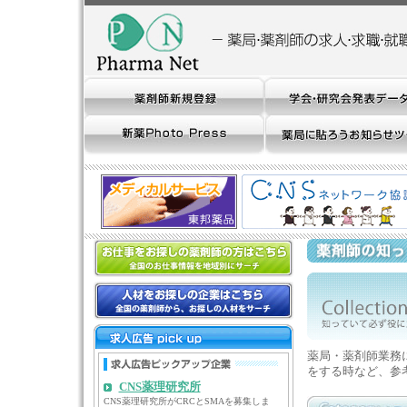
薬局・薬剤師業務
をする時など、参
CNS薬理研究所
CNS薬理研究所がCRCとSMAを募集しま