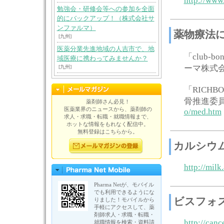
http://www
勉強会・研修会等への参加を全面
的にバックアップ！（株式会社サ
ンファルマ）
薬物療法
[九州]
医薬分業先進地域の人吉市で、地
「club
域医療に携わってみませんか？
ーマ株式
[九州]
「RICH
骨推進委
薬剤師さん必見！
医薬業界のニュースから、薬剤師の
o/med.htm
求人・求職・転職・就職情報まで、
ホットな情報をもれなく配信中。
無料登録はこちらから。
カルシウ
http://milk
Pharma Netが、モバイル
でも利用できるようにな
ビスフォ
りました！モバイルから
手軽にアクセスして、薬
剤師求人・求職・転職・
http://canc
就職情報を検索・資料請