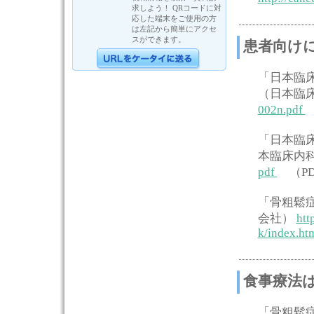
求しよう！ QRコードに対
応した端末をご使用の方
は左記から簡単にアクセ
スができます。
患者向け
「日本臨
（日本臨
002n.pdf
「日本臨
本臨床内
pdf
（PD
「骨粗鬆
会社）
htt
k/index.ht
食事療法
「骨粗鬆