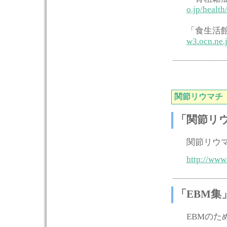
o.jp/health
「食生活
w3.ocn.ne.
関節リウマチ
「関節リ
関節リウ
http://www
「EBM
EBMの