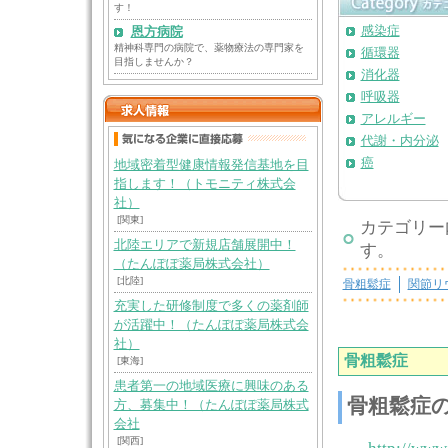
す！
感染症
恩方病院
精神科専門の病院で、薬物療法の専門家を
循環器
目指しませんか？
消化器
呼吸器
アレルギー
代謝・内分泌
癌
地域密着型健康情報発信基地を目
指します！（トモニティ株式会
社）
[関東]
カテゴリー
北陸エリアで新規店舗展開中！
す。
（たんぽぽ薬局株式会社）
[北陸]
骨粗鬆症
関節リ
充実した研修制度で多くの薬剤師
が活躍中！（たんぽぽ薬局株式会
社）
骨粗鬆症
[東海]
患者第一の地域医療に興味のある
骨粗鬆症
方、募集中！（たんぽぽ薬局株式
会社
[関西]