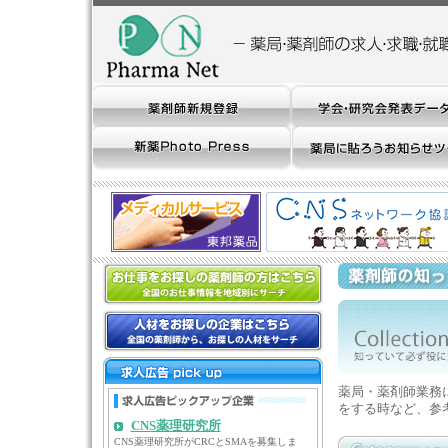
薬局・薬剤師業務
をする時など、参
CNS薬理研究所
CNS薬理研究所がCRCとSMAを募集しま