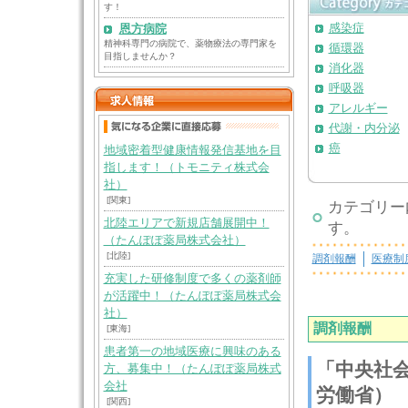
す！
感染症
恩方病院
精神科専門の病院で、薬物療法の専門家を
循環器
目指しませんか？
消化器
呼吸器
アレルギー
代謝・内分泌
癌
地域密着型健康情報発信基地を目
指します！（トモニティ株式会
社）
[関東]
カテゴリー
北陸エリアで新規店舗展開中！
す。
（たんぽぽ薬局株式会社）
[北陸]
調剤報酬
医療制
充実した研修制度で多くの薬剤師
が活躍中！（たんぽぽ薬局株式会
社）
調剤報酬
[東海]
患者第一の地域医療に興味のある
「中央社会
方、募集中！（たんぽぽ薬局株式
会社
労働省）
[関西]