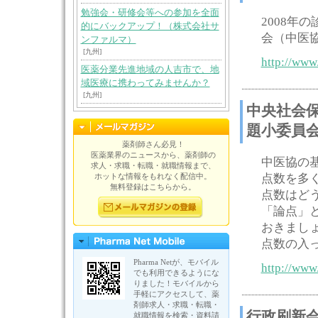
勉強会・研修会等への参加を全面
2008年
的にバックアップ！（株式会社サ
会（中医
ンファルマ）
[九州]
http://www
医薬分業先進地域の人吉市で、地
域医療に携わってみませんか？
[九州]
中央社会
題小委員
薬剤師さん必見！
医薬業界のニュースから、薬剤師の
中医協の
求人・求職・転職・就職情報まで、
ホットな情報をもれなく配信中。
点数を多
無料登録はこちらから。
点数はど
「論点」
おきましょ
点数の入
Pharma Netが、モバイル
http://www
でも利用できるようにな
りました！モバイルから
手軽にアクセスして、薬
剤師求人・求職・転職・
行政刷新
就職情報を検索・資料請