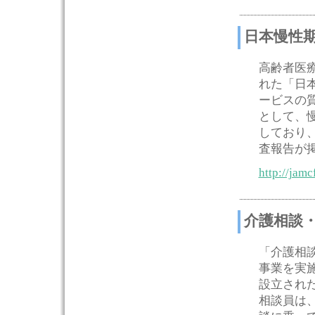
日本慢性
高齢者医療
れた「日
ービスの
として、
しており
査報告が
http://jamc
介護相談
「介護相
事業を実施
設立され
相談員は