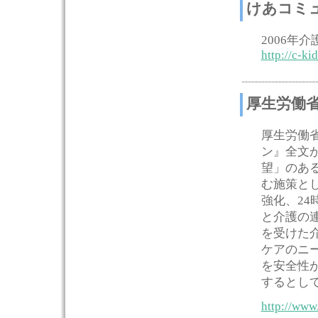
けあコミ
2006年
http://c-ki
厚生労働
厚生労働省
ン』全文
望」のある
む施策と
強化、24
と介護の
を受けた
ケアのニ
を安全性
するとし
http://www