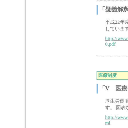
「疑義解
平成22
していま
http://www
0.pdf
医療制度
「V 医
厚生労働
す。 図
http://www
ml