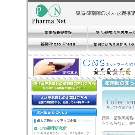
薬局・薬剤師業務
をする時など、参
CNS薬理研究所
CNS薬理研究所がCRCとSMAを募集しま