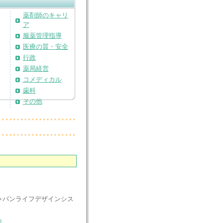
薬剤師のキャリ
ア
服薬管理指導
医療の質・安全
行政
薬局経営
コメディカル
歯科
その他
ャパンライフデザインシス
l