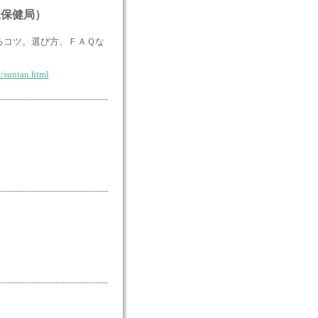
祉保健局）
るコツ。選び方、ＦＡＱな
/suntan.html