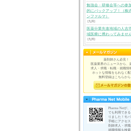
勉強会・研修会等への参
的にバックアップ！（株
ンファルマ）
[九州]
医薬分業先進地域の人吉
域医療に携わってみませ
[九州]
薬剤師さん必見！
医薬業界のニュースから、
求人・求職・転職・就職情
ホットな情報をもれなく配
無料登録はこちらから
Pharma Net
でも利用できる
りました！モバ
手軽にアクセス
剤師求人・求職
就職情報を検索