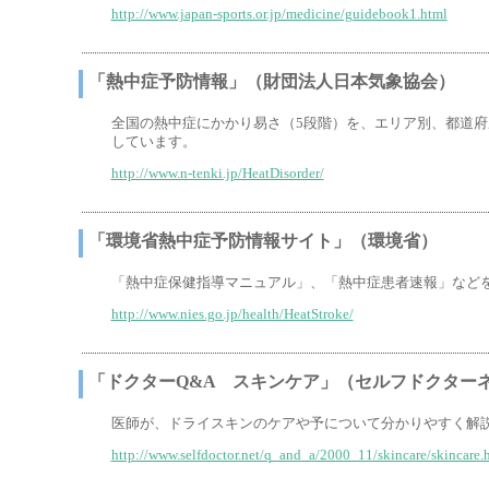
http://www.japan-sports.or.jp/medicine/guidebook1.html
「熱中症予防情報」（財団法人日本気象協会）
全国の熱中症にかかり易さ（5段階）を、エリア別、都道府
しています。
http://www.n-tenki.jp/HeatDisorder/
「環境省熱中症予防情報サイト」（環境省）
「熱中症保健指導マニュアル」、「熱中症患者速報」など
http://www.nies.go.jp/health/HeatStroke/
「ドクターQ&A スキンケア」（セルフドクター
医師が、ドライスキンのケアや予について分かりやすく解
http://www.selfdoctor.net/q_and_a/2000_11/skincare/skincare.