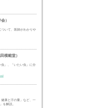
学会）
について、医師がわかりや
池田模範堂）
い虫」、「いたい虫」に分
tml
。健康と汗の量」など、一
」を解説。