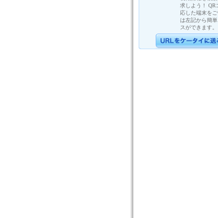
求しよう！ Q
応した端末をご
は左記から簡単
スができます。