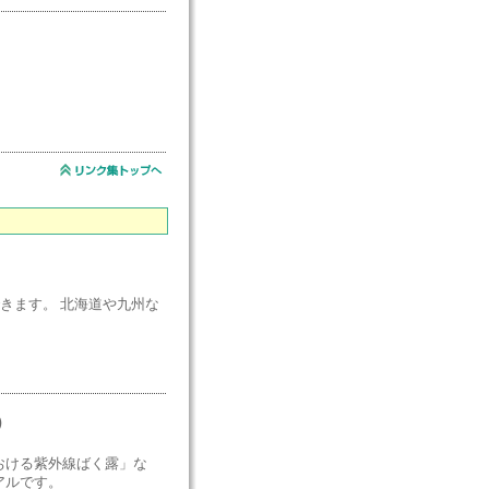
きます。 北海道や九州な
）
おける紫外線ばく露」な
アルです。