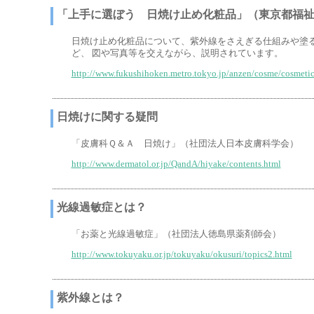
「上手に選ぼう 日焼け止め化粧品」（東京都福
日焼け止め化粧品について、紫外線をさえぎる仕組みや塗
ど、 図や写真等を交えながら、説明されています。
http://www.fukushihoken.metro.tokyo.jp/anzen/cosme/cosmetic
日焼けに関する疑問
「皮膚科Ｑ＆Ａ 日焼け」（社団法人日本皮膚科学会）
http://www.dermatol.or.jp/QandA/hiyake/contents.html
光線過敏症とは？
「お薬と光線過敏症」（社団法人徳島県薬剤師会）
http://www.tokuyaku.or.jp/tokuyaku/okusuri/topics2.html
紫外線とは？