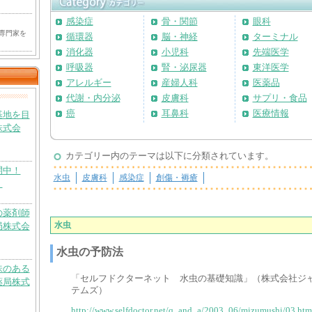
感染症
骨・関節
眼科
専門家を
循環器
脳・神経
ターミナル
消化器
小児科
先端医学
呼吸器
腎・泌尿器
東洋医学
アレルギー
産婦人科
医薬品
代謝・内分泌
皮膚科
サプリ・食品
癌
耳鼻科
医療情報
基地を目
株式会
カテゴリー内のテーマは以下に分類されています。
開中！
水虫
皮膚科
感染症
創傷・褥瘡
）
の薬剤師
水虫
局株式会
水虫の予防法
味のある
「セルフドクターネット 水虫の基礎知識」（株式会社ジ
薬局株式
テムズ）
http://www.selfdoctor.net/q_and_a/2003_06/mizumushi/03.htm