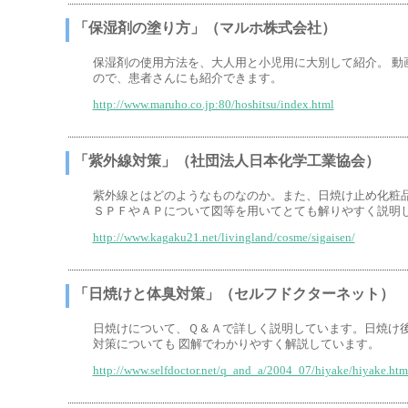
「保湿剤の塗り方」（マルホ株式会社）
保湿剤の使用方法を、大人用と小児用に大別して紹介。 動
ので、患者さんにも紹介できます。
http://www.maruho.co.jp:80/hoshitsu/index.html
「紫外線対策」（社団法人日本化学工業協会）
紫外線とはどのようなものなのか。また、日焼け止め化粧
ＳＰＦやＡＰについて図等を用いてとても解りやすく説明
http://www.kagaku21.net/livingland/cosme/sigaisen/
「日焼けと体臭対策」（セルフドクターネット）
日焼けについて、Ｑ＆Ａで詳しく説明しています。日焼け
対策についても 図解でわかりやすく解説しています。
http://www.selfdoctor.net/q_and_a/2004_07/hiyake/hiyake.htm