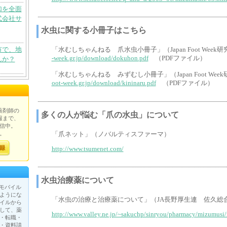
加を全面
式会社サ
水虫に関する小冊子はこちら
市で、地
「水むしちゃんねる 爪水虫小冊子」（Japan Foot Week
-week.gr.jp/download/dokuhon.pdf
（PDFファイル）
んか？
「水むしちゃんねる みずむし小冊子」（Japan Foot Wee
oot-week.gr.jp/download/kininaru.pdf
（PDFファイル）
薬剤師の
多くの人が悩む「爪の水虫」について
報まで、
信中。
。
「爪ネット」（ノバルティスファーマ）
http://www.tsumenet.com/
水虫治療薬について
が、モバイル
ようにな
「水虫の治療と治療薬について」（JA長野厚生連 佐久総
イルから
して、薬
http://www.valley.ne.jp/~sakuchp/sinryou/pharmacy/mizumusi
・転職・
・資料請