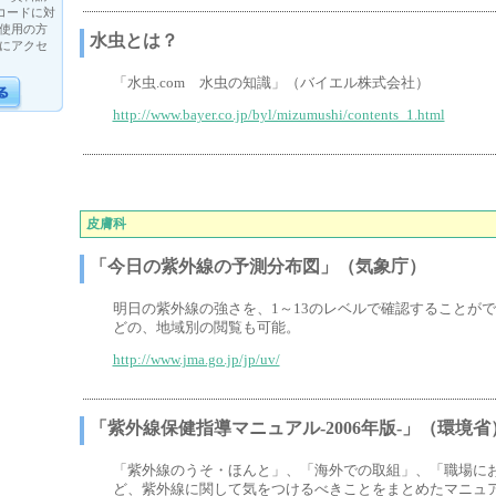
Rコードに対
使用の方
水虫とは？
にアクセ
「水虫.com 水虫の知識」（バイエル株式会社）
http://www.bayer.co.jp/byl/mizumushi/contents_1.html
皮膚科
「今日の紫外線の予測分布図」（気象庁）
明日の紫外線の強さを、1～13のレベルで確認することがで
どの、地域別の閲覧も可能。
http://www.jma.go.jp/jp/uv/
「紫外線保健指導マニュアル-2006年版-」（環境省
「紫外線のうそ・ほんと」、「海外での取組」、「職場に
ど、紫外線に関して気をつけるべきことをまとめたマニュ