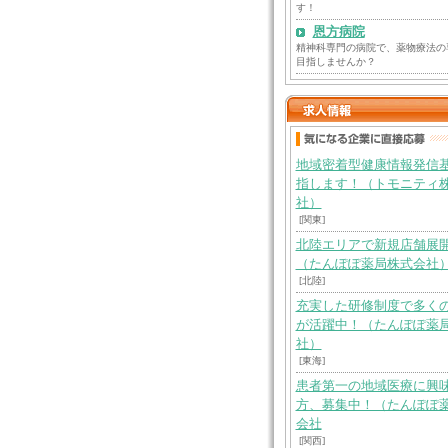
す！
恩方病院
精神科専門の病院で、薬物療法の
目指しませんか？
地域密着型健康情報発信
指します！（トモニティ
社）
[関東]
北陸エリアで新規店舗展
（たんぽぽ薬局株式会社
[北陸]
充実した研修制度で多く
が活躍中！（たんぽぽ薬
社）
[東海]
患者第一の地域医療に興
方、募集中！（たんぽぽ
会社
[関西]