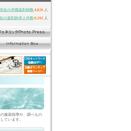
現在の求職薬剤師数
4,826
人
在の薬剤師求人件数
8,192
人
への服薬指導や、調べもの
めしています。