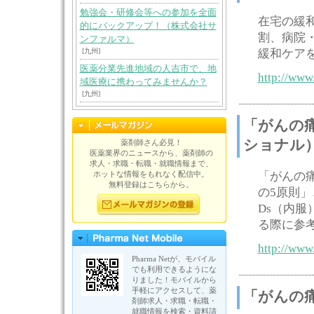
勉強会・研修会等への参加を全面
在宅の緩
的にバックアップ！（株式会社サ
割、病院
ンファルマ）
[九州]
緩和ケア
医薬分業先進地域の人吉市で、地
http://www
域医療に携わってみませんか？
[九州]
「がんの
ショナル
薬剤師さん必見！
医薬業界のニュースから、薬剤師の
求人・求職・転職・就職情報まで、
ホットな情報をもれなく配信中。
「がんの
無料登録はこちらから。
の5原則」
Ds（内
る際に参
http://www.
Pharma Netが、モバイル
でも利用できるようにな
りました！モバイルから
手軽にアクセスして、薬
「がんの
剤師求人・求職・転職・
就職情報を検索・資料請