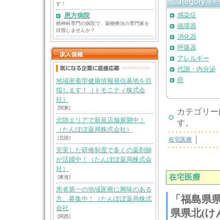
す！
感染症
恩方病院
精神科専門の病院で、薬物療法の専門家を
循環器
目指しませんか？
消化器
呼吸器
アレルギー
代謝・内分泌
癌
地域密着型健康情報発信基地を目
指します！（トモニティ株式会
社）
[関東]
カテゴリー
北陸エリアで新規店舗展開中！
す。
（たんぽぽ薬局株式会社）
[北陸]
在宅医療
充実した研修制度で多くの薬剤師
が活躍中！（たんぽぽ薬局株式会
社）
在宅医療
[東海]
患者第一の地域医療に興味のある
「福島県
方、募集中！（たんぽぽ薬局株式
会社
県県北(け
[関西]