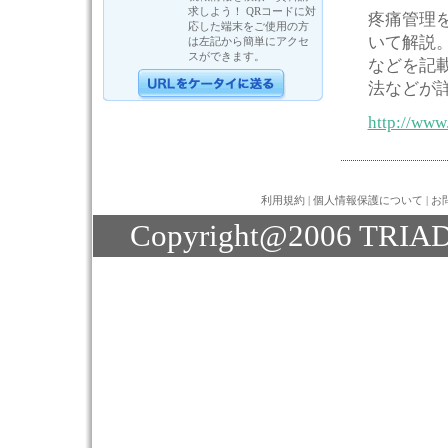
求しよう！ QRコードに対
疼痛管理
応した端末をご使用の方
いて解説
は左記から簡単にアクセ
スができます。
などを記
法などが
http://www
利用規約
|
個人情報保護について
|
お
Copyright@2006 TRIAD J