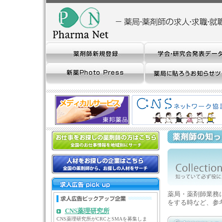
薬局・薬剤師業務
をする時など、参
CNS薬理研究所
CNS薬理研究所がCRCとSMAを募集しま