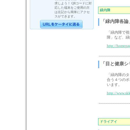
求しよう！ QRコードに対
応した端末をご使用の方
緑内障
は左記から簡単にアクセ
スができます。
「緑内障各論
「緑内障で視
障」など、緑
http://homepa
「目と健康シ
「緑内障のタ
合う４つのポ
います。
http://www.skk
ドライアイ