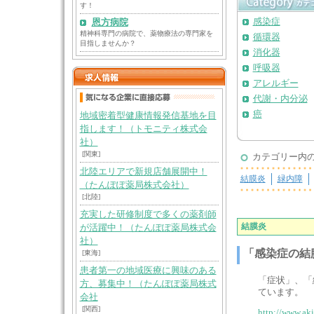
す！
感染症
恩方病院
精神科専門の病院で、薬物療法の専門家を
循環器
目指しませんか？
消化器
呼吸器
アレルギー
代謝・内分泌
癌
地域密着型健康情報発信基地を目
指します！（トモニティ株式会
社）
[関東]
カテゴリー内
北陸エリアで新規店舗展開中！
結膜炎
緑内障
（たんぽぽ薬局株式会社）
[北陸]
充実した研修制度で多くの薬剤師
結膜炎
が活躍中！（たんぽぽ薬局株式会
社）
「感染症の結
[東海]
患者第一の地域医療に興味のある
「症状」、「
方、募集中！（たんぽぽ薬局株式
ています。
会社
[関西]
http://www.aki