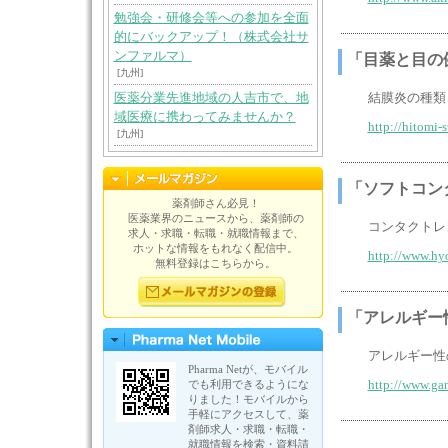
勉強会・研修会等への参加を全面
的にバックアップ！（株式会社サ
ンファルマ）
「目薬と目の
[九州]
医薬分業先進地域の人吉市で、地
結膜炎の種類
域医療に携わってみませんか？
http://hitomi
[九州]
「ソフトコン
薬剤師さん必見！
医薬業界のニュースから、薬剤師の
コンタクトレ
求人・求職・転職・就職情報まで、
ホットな情報をもれなく配信中。
http://www.hy
無料登録はこちらから。
「アレルギー
アレルギー性
Pharma Netが、モバイル
でも利用できるようにな
http://www.gan
りました！モバイルから
手軽にアクセスして、薬
剤師求人・求職・転職・
就職情報を検索・資料請