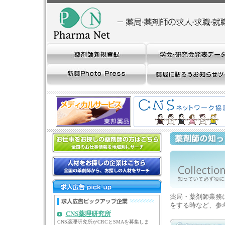
薬局・薬剤師業務
をする時など、参
CNS薬理研究所
CNS薬理研究所がCRCとSMAを募集しま